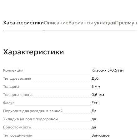
Характеристики
Описание
Варианты укладки
Преимуще
Характеристики
Коллекция
Классик 5/0,6 мм
Тип древесины
Дуб
Толщина
5 мм
Толщина шпона
0,6 мм
Фаска
Есть
Подходит для укладки в ванной
Да
Укладка на пол c подогревом
да
Водостойкость
да
Тип соединения
Замковое