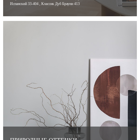
Испанский 33-404 , Классик Дуб Брауни 413