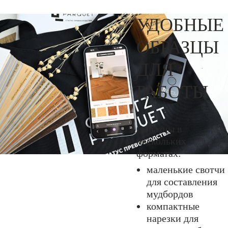
УДОБНЫЕ
ОБРАЗЦЫ
ДЛЯ
РАБОТЫ
Образцы в
нескольких
форматах:
маленькие свотчи
для составления
мудбордов
компактные
нарезки для