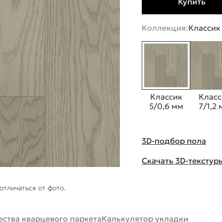
Купить
Коллекция:
Классик
Классик
Класс
5/0,6 мм
7/1,2
3D-подбор пола
Скачать 3D-текстур
отличаться от фото.
ства кварцевого паркета
Калькулятор укладки