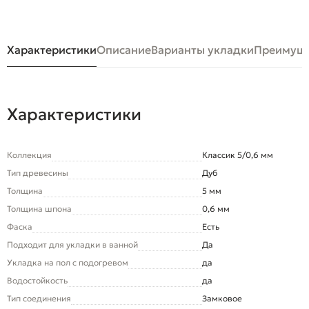
Характеристики
Описание
Варианты укладки
Преимуще
Характеристики
Коллекция
Классик 5/0,6 мм
Тип древесины
Дуб
Толщина
5 мм
Толщина шпона
0,6 мм
Фаска
Есть
Подходит для укладки в ванной
Да
Укладка на пол c подогревом
да
Водостойкость
да
Тип соединения
Замковое